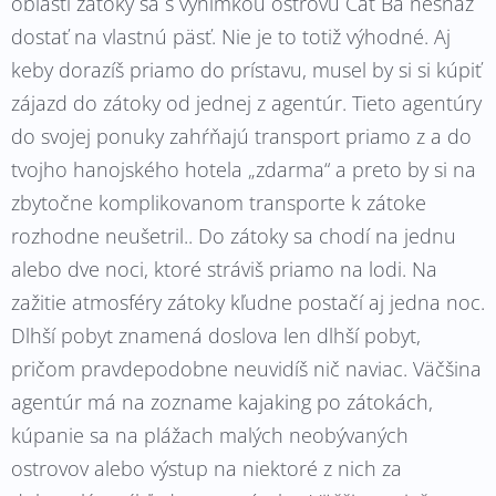
oblasti zátoky sa s výnimkou ostrovu Cat Ba nesnaž
dostať na vlastnú päsť. Nie je to totiž výhodné. Aj
keby dorazíš priamo do prístavu, musel by si si kúpiť
zájazd do zátoky od jednej z agentúr. Tieto agentúry
do svojej ponuky zahŕňajú transport priamo z a do
tvojho hanojského hotela „zdarma“ a preto by si na
zbytočne komplikovanom transporte k zátoke
rozhodne neušetril.. Do zátoky sa chodí na jednu
alebo dve noci, ktoré stráviš priamo na lodi. Na
zažitie atmosféry zátoky kľudne postačí aj jedna noc.
Dlhší pobyt znamená doslova len dlhší pobyt,
pričom pravdepodobne neuvidíš nič naviac. Väčšina
agentúr má na zozname kajaking po zátokách,
kúpanie sa na plážach malých neobývaných
ostrovov alebo výstup na niektoré z nich za