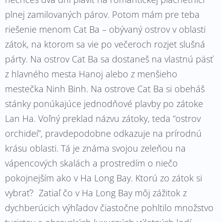
plnej zamilovaných párov. Potom mám pre teba
riešenie menom Cat Ba – obývaný ostrov v oblasti
zátok, na ktorom sa vie po večeroch rozjet slušná
párty. Na ostrov Cat Ba sa dostaneš na vlastnú päsť
z hlavného mesta Hanoj alebo z menšieho
mestečka Ninh Binh. Na ostrove Cat Ba si obeháš
stánky ponúkajúce jednodňové plavby po zátoke
Lan Ha. Voľný preklad názvu zátoky, teda “ostrov
orchideí”, pravdepodobne odkazuje na prírodnú
krásu oblasti. Tá je známa svojou zeleňou na
vápencových skalách a prostredím o niečo
pokojnejším ako v Ha Long Bay. Ktorú zo zátok si
vybrať? Zatiaľ čo v Ha Long Bay môj zážitok z
dychberúcich výhľadov čiastočne pohltilo množstvo