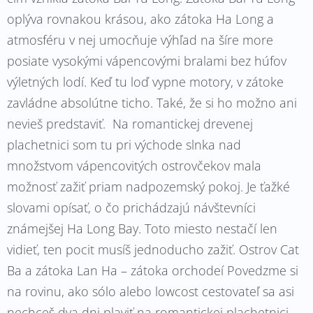
oplýva rovnakou krásou, ako zátoka Ha Long a
atmosféru v nej umocňuje výhľad na šíre more
posiate vysokými vápencovými bralami bez húfov
výletných lodí. Keď tu loď vypne motory, v zátoke
zavládne absolútne ticho. Také, že si ho možno ani
nevieš predstaviť. Na romantickej drevenej
plachetnici som tu pri východe slnka nad
množstvom vápencovitých ostrovčekov mala
možnosť zažiť priam nadpozemský pokoj. Je ťažké
slovami opísať, o čo prichádzajú návštevníci
známejšej Ha Long Bay. Toto miesto nestačí len
vidieť, ten pocit musíš jednoducho zažiť. Ostrov Cat
Ba a zátoka Lan Ha – zátoka orchodeí Povedzme si
na rovinu, ako sólo alebo lowcost cestovateľ sa asi
nechceš dva dni plaviť na romantickej plachetnici