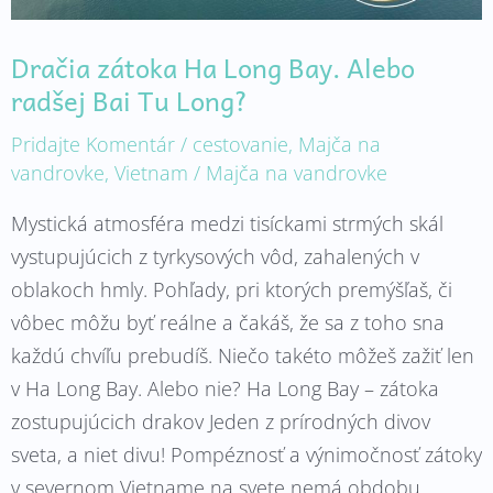
Long?
Dračia zátoka Ha Long Bay. Alebo
radšej Bai Tu Long?
Pridajte Komentár
/
cestovanie
,
Majča na
vandrovke
,
Vietnam
/
Majča na vandrovke
Mystická atmosféra medzi tisíckami strmých skál
vystupujúcich z tyrkysových vôd, zahalených v
oblakoch hmly. Pohľady, pri ktorých premýšľaš, či
vôbec môžu byť reálne a čakáš, že sa z toho sna
každú chvíľu prebudíš. Niečo takéto môžeš zažiť len
v Ha Long Bay. Alebo nie? Ha Long Bay – zátoka
zostupujúcich drakov Jeden z prírodných divov
sveta, a niet divu! Pompéznosť a výnimočnosť zátoky
v severnom Vietname na svete nemá obdobu.