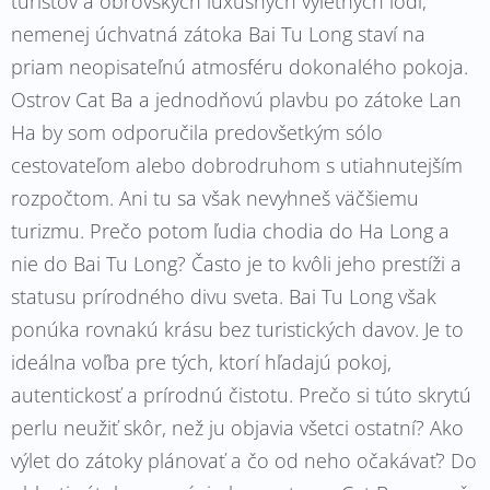
turistov a obrovských luxusných výletných lodí,
nemenej úchvatná zátoka Bai Tu Long staví na
priam neopisateľnú atmosféru dokonalého pokoja.
Ostrov Cat Ba a jednodňovú plavbu po zátoke Lan
Ha by som odporučila predovšetkým sólo
cestovateľom alebo dobrodruhom s utiahnutejším
rozpočtom. Ani tu sa však nevyhneš väčšiemu
turizmu. Prečo potom ľudia chodia do Ha Long a
nie do Bai Tu Long? Často je to kvôli jeho prestíži a
statusu prírodného divu sveta. Bai Tu Long však
ponúka rovnakú krásu bez turistických davov. Je to
ideálna voľba pre tých, ktorí hľadajú pokoj,
autentickosť a prírodnú čistotu. Prečo si túto skrytú
perlu neužiť skôr, než ju objavia všetci ostatní? Ako
výlet do zátoky plánovať a čo od neho očakávať? Do