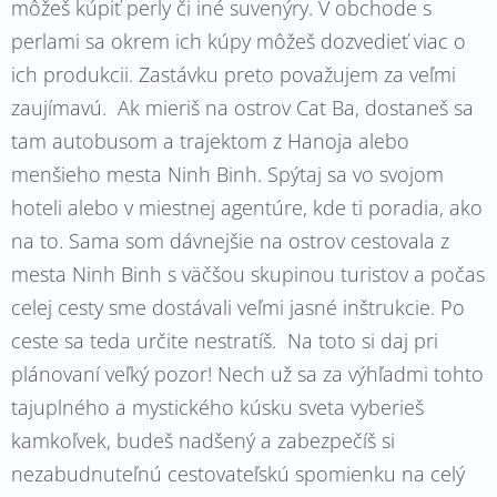
môžeš kúpiť perly či iné suvenýry. V obchode s
perlami sa okrem ich kúpy môžeš dozvedieť viac o
ich produkcii. Zastávku preto považujem za veľmi
zaujímavú. Ak mieriš na ostrov Cat Ba, dostaneš sa
tam autobusom a trajektom z Hanoja alebo
menšieho mesta Ninh Binh. Spýtaj sa vo svojom
hoteli alebo v miestnej agentúre, kde ti poradia, ako
na to. Sama som dávnejšie na ostrov cestovala z
mesta Ninh Binh s väčšou skupinou turistov a počas
celej cesty sme dostávali veľmi jasné inštrukcie. Po
ceste sa teda určite nestratíš. Na toto si daj pri
plánovaní veľký pozor! Nech už sa za výhľadmi tohto
tajuplného a mystického kúsku sveta vyberieš
kamkoľvek, budeš nadšený a zabezpečíš si
nezabudnuteľnú cestovateľskú spomienku na celý