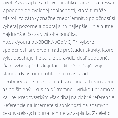
život! Avšak aj tu sa dá veľmi ľahko naraziť na nešvár
v podobe zle zvolenej spoločnosti, ktorá ti môže
zážitok zo zátoky značne znepríjemniť. Spoločnosť si
vyberaj pozorne a dopraj si to najlepšie – nie nutne
najdrahšie, čo sa v zátoke ponúka.
https://youtu.be/3BClNAoGoMQ Pri výbere
spoločnosti si v prvom rade preštuduj aktivity, ktoré
výlet obsahuje, tie sú ale spravidla dosť podobné.
Ďalej vyberaj ľoď s kajutami, ktoré spĺňajú tvoje
štandardy. V tomto ohľade tu máš snáď
neobmedzené možnosti od skromnejších zariadení
až po šialený luxus so súkromnou vírivkou priamo v
kajute. Predovšetkým však dbaj na dobré referencie.
Referencie na internete si spolčnosti na známych
cestovateľských portáloch neraz zaplatia. Z celého