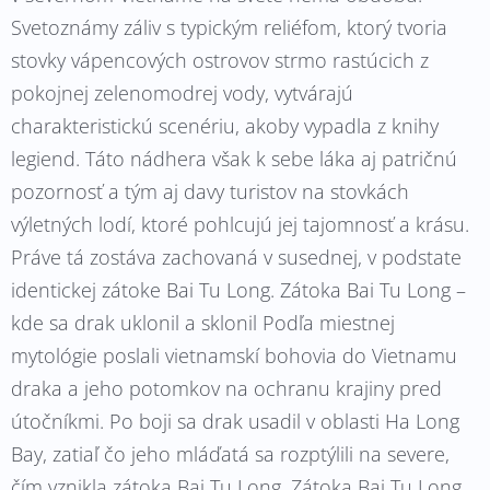
Svetoznámy záliv s typickým reliéfom, ktorý tvoria
stovky vápencových ostrovov strmo rastúcich z
pokojnej zelenomodrej vody, vytvárajú
charakteristickú scenériu, akoby vypadla z knihy
legiend. Táto nádhera však k sebe láka aj patričnú
pozornosť a tým aj davy turistov na stovkách
výletných lodí, ktoré pohlcujú jej tajomnosť a krásu.
Práve tá zostáva zachovaná v susednej, v podstate
identickej zátoke Bai Tu Long. Zátoka Bai Tu Long –
kde sa drak uklonil a sklonil Podľa miestnej
mytológie poslali vietnamskí bohovia do Vietnamu
draka a jeho potomkov na ochranu krajiny pred
útočníkmi. Po boji sa drak usadil v oblasti Ha Long
Bay, zatiaľ čo jeho mláďatá sa rozptýlili na severe,
čím vznikla zátoka Bai Tu Long. Zátoka Bai Tu Long