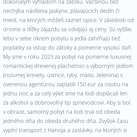
dokonalým výhľadom na zátoku. Väčšinou tiež
nechýba návšteva jaskyne, plávajúcich dedín či
miest, na ktorých môžeš zazrieť opice. V závislosti od
úrovne a dĺžky zájazdu sa odvíjajú aj ceny. Sú vyššie,
lebo v sebe okrem pobytu a jedla zahŕňajú tiež
poplatky za vstup do zátoky a pomerne vysokú daň.
My sme v roku 2023 za pobyt na pomerne luxusnej
romantickej drevenej plachetnici s výborným jedlom
(rozumej krevety, ústrice, ryby, mäso, zelenina) s
overenou agentúrou zaplatili 150 eur za osobu na
jednu noc a za celý výlet sme na lodi doplácali len
za alkohol a dobrovoľný tip sprievodcovi. Aby si bol
v obraze, samotný pobyt na lodi trvá od obeda
jedného dňa do obeda druhého dňa. Zvyšok času
vyplní transport z Hanoja a zastávky, na ktorých si