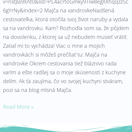
v=nstJla9XAt0&list=PL4acrtoGmky9TIw8egXXhqqzzSc
6gYrNy&index=2 Majča na vandrovkeNadšená
cestovateľka, ktorá otočila svoj život naruby a vydala
sa na vandrovku. Kam? Rozhodla som sa, že pôjdem
na dovolenku, z ktorej sa už nebudem musieť vrátiť.
Zatiaľ mi to vychádza! Viac o mne a mojich
vandrovkách si môžeš prečítať tu: Majča na
vandrovke Okrem cestovania tiež bláznivo rada
varím a ešte radšej sa o moje skúsenosti z kuchyne
delím. Ak ťa zaujíma, čo vo svojej kuchyni stváram,
pozi sa na blog mlsná Majča.
Read More »