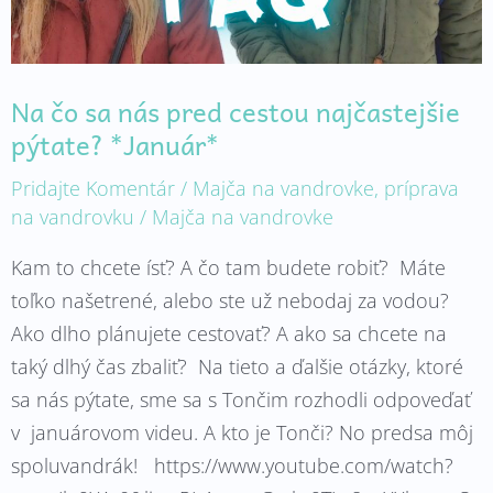
*Január*
Na čo sa nás pred cestou najčastejšie
pýtate? *Január*
Pridajte Komentár
/
Majča na vandrovke
,
príprava
na vandrovku
/
Majča na vandrovke
Kam to chcete ísť? A čo tam budete robiť? Máte
toľko našetrené, alebo ste už nebodaj za vodou?
Ako dlho plánujete cestovať? A ako sa chcete na
taký dlhý čas zbaliť? Na tieto a ďalšie otázky, ktoré
sa nás pýtate, sme sa s Tončim rozhodli odpoveďať
v januárovom videu. A kto je Tonči? No predsa môj
spoluvandrák! https://www.youtube.com/watch?