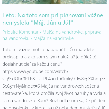
Jún
a
Leto: Na toto som pri plánovaní vážne
Júl*
nemyslela *Máj, Jún a Júl*
Pridajte Komentár
/
Majča na vandrovke
,
príprava
na vandrovku
/
Majča na vandrovke
Toto mi vážne mohlo napadnúť… Čo ma v lete
prekvapilo a ako som s tým naložila? Je dôležité
dosiahnuť cieľ za každú cenu?
https://www.youtube.com/watch?
v=jSsdOhr0RLE&list=PL4acrtoGmky9TIw8egXXhqqzz
Sc6gYrNy&index=6 Majča na vandrovkeNadšená
cestovateľka, ktorá otočila svoj život naruby a vydala
sa na vandrovku. Kam? Rozhodla som sa, že pôjdem
na dovolenku, z ktorej sa už nebudem musieť vrátiť.