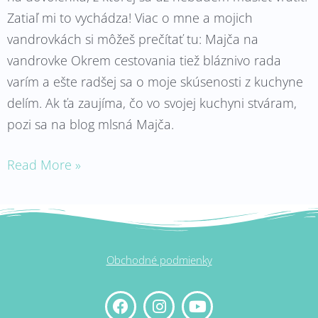
Zatiaľ mi to vychádza! Viac o mne a mojich
vandrovkách si môžeš prečítať tu: Majča na
vandrovke Okrem cestovania tiež bláznivo rada
varím a ešte radšej sa o moje skúsenosti z kuchyne
delím. Ak ťa zaujíma, čo vo svojej kuchyni stváram,
pozi sa na blog mlsná Majča.
Read More »
Obchodné podmienky
F
I
Y
a
n
o