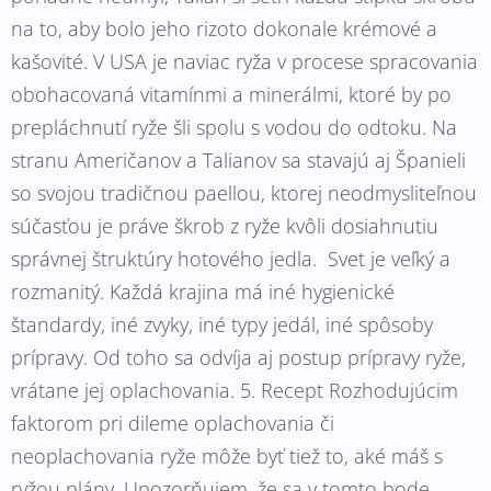
na to, aby bolo jeho rizoto dokonale krémové a
kašovité. V USA je naviac ryža v procese spracovania
obohacovaná vitamínmi a minerálmi, ktoré by po
prepláchnutí ryže šli spolu s vodou do odtoku. Na
stranu Američanov a Talianov sa stavajú aj Španieli
so svojou tradičnou paellou, ktorej neodmysliteľnou
súčasťou je práve škrob z ryže kvôli dosiahnutiu
správnej štruktúry hotového jedla. Svet je veľký a
rozmanitý. Každá krajina má iné hygienické
štandardy, iné zvyky, iné typy jedál, iné spôsoby
prípravy. Od toho sa odvíja aj postup prípravy ryže,
vrátane jej oplachovania. 5. Recept Rozhodujúcim
faktorom pri dileme oplachovania či
neoplachovania ryže môže byť tiež to, aké máš s
ryžou plány. Upozorňujem, že sa v tomto bode