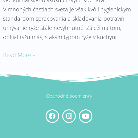
vec kulinárskeho vkusu či zvyku kuchára.
V mnohých častiach sveta je však kvôli hygienickým
štandardom spracovania a skladovania potravín
umývanie ryže stále nevyhnutné. Záleží na tom,
odkiaľ ryžu máš, s akým typom ryže v kuchyni
Read More »
Obchodné podmienky
F
I
Y
a
n
o
c
s
u
e
t
t