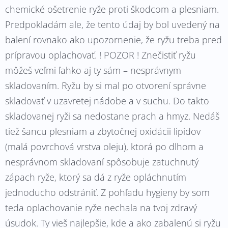
chemické ošetrenie ryže proti škodcom a plesniam.
Predpokladám ale, že tento údaj by bol uvedený na
balení rovnako ako upozornenie, že ryžu treba pred
prípravou oplachovať. ! POZOR ! Znečistiť ryžu
môžeš veľmi ľahko aj ty sám – nesprávnym
skladovaním. Ryžu by si mal po otvorení správne
skladovať v uzavretej nádobe a v suchu. Do takto
skladovanej ryži sa nedostane prach a hmyz. Nedáš
tiež šancu plesniam a zbytočnej oxidácii lipidov
(malá povrchová vrstva oleju), ktorá po dlhom a
nesprávnom skladovaní spôsobuje zatuchnutý
zápach ryže, ktorý sa dá z ryže opláchnutím
jednoducho odstrániť. Z pohľadu hygieny by som
teda oplachovanie ryže nechala na tvoj zdravý
úsudok. Ty vieš najlepšie, kde a ako zabalenú si ryžu