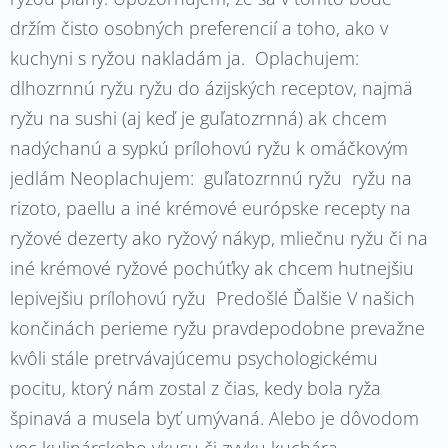
držím čisto osobných preferencií a toho, ako v
kuchyni s ryžou nakladám ja. Oplachujem:
dlhozrnnú ryžu ryžu do ázijských receptov, najmä
ryžu na sushi (aj keď je guľatozrnná) ak chcem
nadýchanú a sypkú prílohovú ryžu k omáčkovým
jedlám Neoplachujem: guľatozrnnú ryžu ryžu na
rizoto, paellu a iné krémové európske recepty na
ryžové dezerty ako ryžový nákyp, mliečnu ryžu či na
iné krémové ryžové pochúťky ak chcem hutnejšiu
lepivejšiu prílohovú ryžu Predošlé Ďalšie V našich
končinách perieme ryžu pravdepodobne prevažne
kvôli stále pretrvávajúcemu psychologickému
pocitu, ktorý nám zostal z čias, kedy bola ryža
špinavá a musela byť umývaná. Alebo je dôvodom