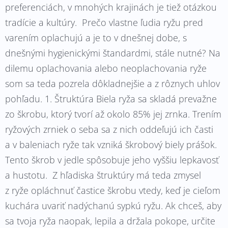
preferenciách, v mnohých krajinách je tiež otázkou
tradície a kultúry. Prečo vlastne ľudia ryžu pred
varením oplachujú a je to v dnešnej dobe, s
dnešnými hygienickými štandardmi, stále nutné? Na
dilemu oplachovania alebo neoplachovania ryže
som sa teda pozrela dôkladnejšie a z rôznych uhlov
pohľadu. 1. Štruktúra Biela ryža sa skladá prevažne
zo škrobu, ktorý tvorí až okolo 85% jej zrnka. Trením
ryžových zrniek o seba sa z nich oddeľujú ich časti
a v baleniach ryže tak vzniká škrobový biely prášok.
Tento škrob v jedle spôsobuje jeho vyššiu lepkavosť
a hustotu. Z hľadiska štruktúry má teda zmysel
z ryže opláchnuť častice škrobu vtedy, keď je cieľom
kuchára uvariť nadýchanú sypkú ryžu. Ak chceš, aby
sa tvoja ryža naopak, lepila a držala pokope, určite