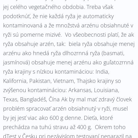
jej celého vegetačného obdobia. Treba však
podotknúť, že nie každá ryža je automaticky
kontaminovaná a že množstvá arzénu obsiahnuté v
ryži sú pomerne mizivé. Vo všeobecnosti platí, že ak
ryža obsahuje arzén, tak: biela ryža obsahuje menej
arzénu ako hnedá ryža dlhozrnná ryža (basmati,
jasmínová) obsahuje menej arzénu ako guľatozrnná
ryža krajiny s nízkou kontamináciou: India,
Kalifornia, Pakistan, Vietnam, Thajsko krajiny so
zvýšenou kontamináciou: Arkansas, Louisiana,
Texas, Bangladéš, Čína Ak by mal mať zdravý človek
problém spracovať arzén obsiahnutý v ryži, musel
by jej jesť viac ako 600 g denne. Dieťa, ktoré
prechádza na tuhú stravu až 400 g. Okrem toho
dTest v Česku pri nezávislom testovaní nenarazil na