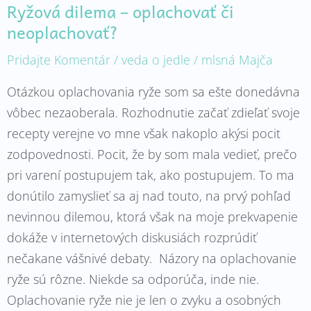
Ryžová dilema – oplachovať či
neoplachovať?
Pridajte Komentár
/
veda o jedle
/
mlsná Majča
Otázkou oplachovania ryže som sa ešte donedávna
vôbec nezaoberala. Rozhodnutie začať zdieľať svoje
recepty verejne vo mne však nakoplo akýsi pocit
zodpovednosti. Pocit, že by som mala vedieť, prečo
pri varení postupujem tak, ako postupujem. To ma
donútilo zamyslieť sa aj nad touto, na prvý pohľad
nevinnou dilemou, ktorá však na moje prekvapenie
dokáže v internetových diskusiách rozprúdiť
nečakane vášnivé debaty. Názory na oplachovanie
ryže sú rôzne. Niekde sa odporúča, inde nie.
Oplachovanie ryže nie je len o zvyku a osobných