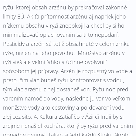
ryžu, ktorej obsah arzénu by prekračoval zákonné
limity EÚ. Ak ťa prítomnosť arzénu aj napriek jeho
nízkemu obsahu v ryži znepokojil a chcel by si ho
minimalizovať, oplachovaním sa ti to nepodarí.
Pesticídy a arzén sú totiž obsiahnuté v celom zrnku
ryže, nielen na jeho povrchu. Množstvo arzénu v
ryži vieš ale veľmi ľahko a účinne ovplyvniť
spôsobom jej prípravy. Arzén je rozpustný vo vode a
preto, čím viac budeš ryžu konfrontovať s vodou,
tým viac arzénu z nej dostaneš von. Ryžu noc pred
varením namoč do vody, následne ju var vo veľkom
monžstve vody ako cestoviny a po dovarení vodu
zlej cez sito. 4. Kultúra Zatiaľ čo v Ázii či Indii by si
zrejme nenašiel kuchára, ktorý by ryžu pred varením
poriadne neumyl, Talian si šetrí každú štipku škrobu