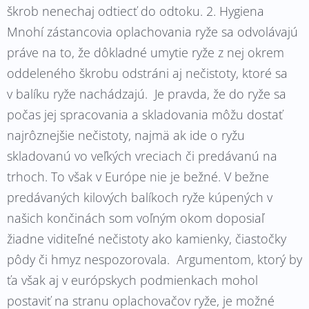
škrob nenechaj odtiecť do odtoku. 2. Hygiena
Mnohí zástancovia oplachovania ryže sa odvolávajú
práve na to, že dôkladné umytie ryže z nej okrem
oddeleného škrobu odstráni aj nečistoty, ktoré sa
v balíku ryže nachádzajú. Je pravda, že do ryže sa
počas jej spracovania a skladovania môžu dostať
najrôznejšie nečistoty, najmä ak ide o ryžu
skladovanú vo veľkých vreciach či predávanú na
trhoch. To však v Európe nie je bežné. V bežne
predávaných kilových balíkoch ryže kúpených v
našich končinách som voľným okom doposiaľ
žiadne viditeľné nečistoty ako kamienky, čiastočky
pôdy či hmyz nespozorovala. Argumentom, ktorý by
ťa však aj v európskych podmienkach mohol
postaviť na stranu oplachovačov ryže, je možné