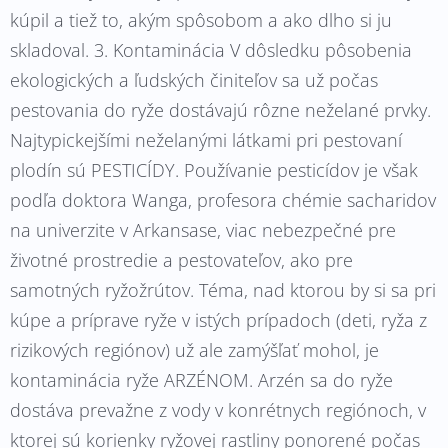
kúpil a tiež to, akým spôsobom a ako dlho si ju
skladoval. 3. Kontaminácia V dôsledku pôsobenia
ekologických a ľudských činiteľov sa už počas
pestovania do ryže dostávajú rôzne neželané prvky.
Najtypickejšími neželanými látkami pri pestovaní
plodín sú PESTICÍDY. Používanie pesticídov je však
podľa doktora Wanga, profesora chémie sacharidov
na univerzite v Arkansase, viac nebezpečné pre
životné prostredie a pestovateľov, ako pre
samotných ryžožrútov. Téma, nad ktorou by si sa pri
kúpe a príprave ryže v istých prípadoch (deti, ryža z
rizikových regiónov) už ale zamýšľať mohol, je
kontaminácia ryže ARZÉNOM. Arzén sa do ryže
dostáva prevažne z vody v konrétnych regiónoch, v
ktorej sú korienky ryžovej rastliny ponorené počas