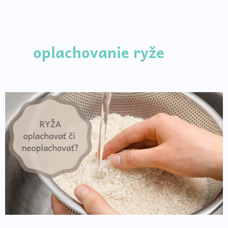
Preskočiť
na
obsah
oplachovanie ryže
Ryžová
dilema
–
oplachovať
či
neoplachovať?