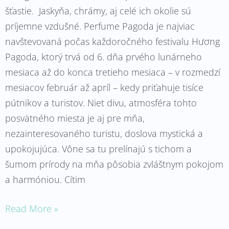
šťastie. Jaskyňa, chrámy, aj celé ich okolie sú
príjemne vzdušné. Perfume Pagoda je najviac
navštevovaná počas každoročného festivalu Hương
Pagoda, ktorý trvá od 6. dňa prvého lunárneho
mesiaca až do konca tretieho mesiaca – v rozmedzí
mesiacov február až apríl – kedy priťahuje tisíce
pútnikov a turistov. Niet divu, atmosféra tohto
posvätného miesta je aj pre mňa,
nezainteresovaného turistu, doslova mystická a
upokojujúca. Vône sa tu prelínajú s tichom a
šumom prírody na mňa pôsobia zvláštnym pokojom
a harmóniou. Cítim
Read More »