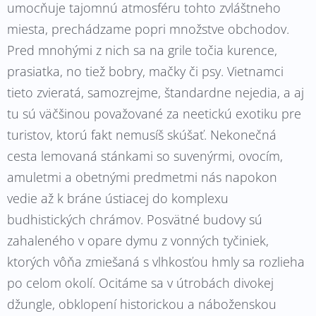
umocňuje tajomnú atmosféru tohto zvláštneho
miesta, prechádzame popri množstve obchodov.
Pred mnohými z nich sa na grile točia kurence,
prasiatka, no tiež bobry, mačky či psy. Vietnamci
tieto zvieratá, samozrejme, štandardne nejedia, a aj
tu sú väčšinou považované za neetickú exotiku pre
turistov, ktorú fakt nemusíš skúšať. Nekonečná
cesta lemovaná stánkami so suvenýrmi, ovocím,
amuletmi a obetnými predmetmi nás napokon
vedie až k bráne ústiacej do komplexu
budhistických chrámov. Posvätné budovy sú
zahaleného v opare dymu z vonných tyčiniek,
ktorých vôňa zmiešaná s vlhkosťou hmly sa rozlieha
po celom okolí. Ocitáme sa v útrobách divokej
džungle, obklopení historickou a náboženskou