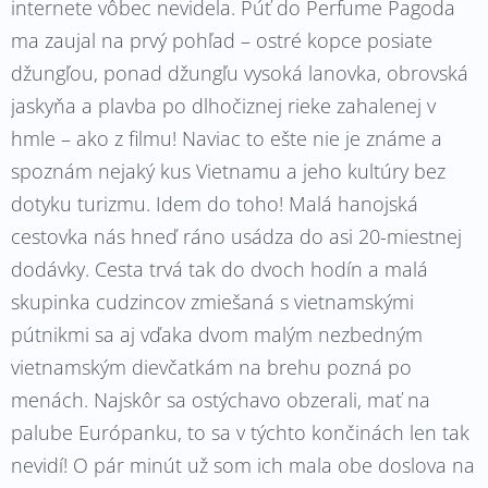
internete vôbec nevidela. Púť do Perfume Pagoda
ma zaujal na prvý pohľad – ostré kopce posiate
džungľou, ponad džungľu vysoká lanovka, obrovská
jaskyňa a plavba po dlhočiznej rieke zahalenej v
hmle – ako z filmu! Naviac to ešte nie je známe a
spoznám nejaký kus Vietnamu a jeho kultúry bez
dotyku turizmu. Idem do toho! Malá hanojská
cestovka nás hneď ráno usádza do asi 20-miestnej
dodávky. Cesta trvá tak do dvoch hodín a malá
skupinka cudzincov zmiešaná s vietnamskými
pútnikmi sa aj vďaka dvom malým nezbedným
vietnamským dievčatkám na brehu pozná po
menách. Najskôr sa ostýchavo obzerali, mať na
palube Európanku, to sa v týchto končinách len tak
nevidí! O pár minút už som ich mala obe doslova na