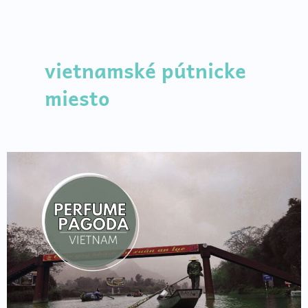
Preskočiť
na
obsah
vietnamské pútnicke
miesto
Mystická
púť
ako
z
bondovky:
Perfume
Pagoda
–