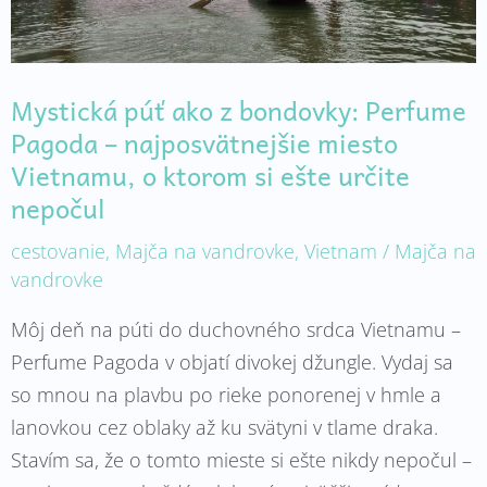
najposvätnejšie
miesto
Vietnamu,
Mystická púť ako z bondovky: Perfume
o
Pagoda – najposvätnejšie miesto
ktorom
Vietnamu, o ktorom si ešte určite
si
nepočul
ešte
cestovanie
,
Majča na vandrovke
,
Vietnam
/
Majča na
určite
vandrovke
nepočul
Môj deň na púti do duchovného srdca Vietnamu –
Perfume Pagoda v objatí divokej džungle. Vydaj sa
so mnou na plavbu po rieke ponorenej v hmle a
lanovkou cez oblaky až ku svätyni v tlame draka.
Stavím sa, že o tomto mieste si ešte nikdy nepočul –