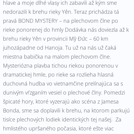
hlave a moje dlhé vlasy ich zabavili až kým sme
nedorazili k brehu rieky Yên. Teraz prichádza tá
pravá BOND MYSTERY – na plechovom člne po
rieke ponorenej do hmly Dodávka nás doviezla až k
brehu rieky Yên v provincii Mỹ Đức – 60 km
juhozápadne od Hanoja. Tu už na nás už čaká
miestna babička na malom plechovom člne.
Mysteriózna plavba tichou riekou ponorenou v
dramatickej hmle, po rieke sa rozlieha hlasná
duchovná hudba vo vietnamčine prelínajúca sa s
dunivým vŕzganím vesiel o plechové člny. Pomedzi
špicaté hory, ktoré vyzerajú ako scéna z Jamesa
Bonda, sme sa doplavili k brehu, na ktorom parkujú
tisíce plechových lodiek identických tej našej. Za
hmlistého upršaného počasia, ktoré ešte viac