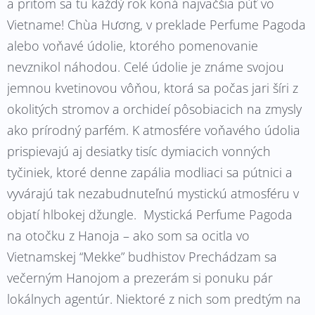
a pritom sa tu každý rok koná najväčšia púť vo
Vietname! Chùa Hương, v preklade Perfume Pagoda
alebo voňavé údolie, ktorého pomenovanie
nevznikol náhodou. Celé údolie je známe svojou
jemnou kvetinovou vôňou, ktorá sa počas jari šíri z
okolitých stromov a orchideí pôsobiacich na zmysly
ako prírodný parfém. K atmosfére voňavého údolia
prispievajú aj desiatky tisíc dymiacich vonných
tyčiniek, ktoré denne zapália modliaci sa pútnici a
vyvárajú tak nezabudnuteľnú mystickú atmosféru v
objatí hlbokej džungle. Mystická Perfume Pagoda
na otočku z Hanoja – ako som sa ocitla vo
Vietnamskej “Mekke” budhistov Prechádzam sa
večerným Hanojom a prezerám si ponuku pár
lokálnych agentúr. Niektoré z nich som predtým na