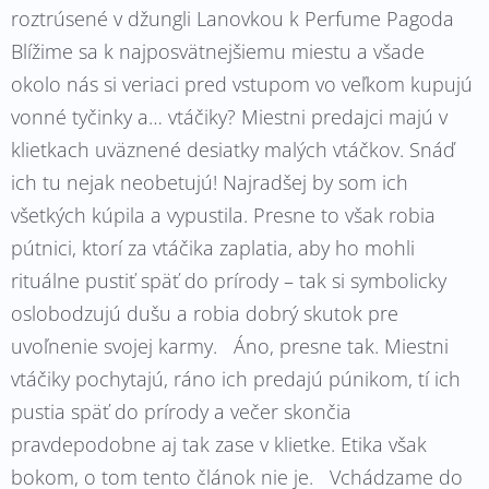
roztrúsené v džungli Lanovkou k Perfume Pagoda
Blížime sa k najposvätnejšiemu miestu a všade
okolo nás si veriaci pred vstupom vo veľkom kupujú
vonné tyčinky a… vtáčiky? Miestni predajci majú v
klietkach uväznené desiatky malých vtáčkov. Snáď
ich tu nejak neobetujú! Najradšej by som ich
všetkých kúpila a vypustila. Presne to však robia
pútnici, ktorí za vtáčika zaplatia, aby ho mohli
rituálne pustiť späť do prírody – tak si symbolicky
oslobodzujú dušu a robia dobrý skutok pre
uvoľnenie svojej karmy. Áno, presne tak. Miestni
vtáčiky pochytajú, ráno ich predajú púnikom, tí ich
pustia späť do prírody a večer skončia
pravdepodobne aj tak zase v klietke. Etika však
bokom, o tom tento článok nie je. Vchádzame do