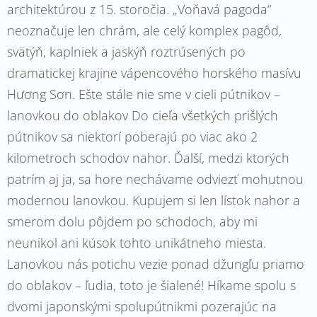
architektúrou z 15. storočia. „Voňavá pagoda“
neoznačuje len chrám, ale celý komplex pagôd,
svätýň, kaplniek a jaskýň roztrúsených po
dramatickej krajine vápencového horského masívu
Hương Sơn. Ešte stále nie sme v cieli pútnikov –
lanovkou do oblakov Do cieľa všetkých prišlých
pútnikov sa niektorí poberajú po viac ako 2
kilometroch schodov nahor. Ďalší, medzi ktorých
patrím aj ja, sa hore nechávame odviezť mohutnou
modernou lanovkou. Kupujem si len lístok nahor a
smerom dolu pôjdem po schodoch, aby mi
neunikol ani kúsok tohto unikátneho miesta.
Lanovkou nás potichu vezie ponad džungľu priamo
do oblakov – ľudia, toto je šialené! Híkame spolu s
dvomi japonskými spolupútnikmi pozerajúc na