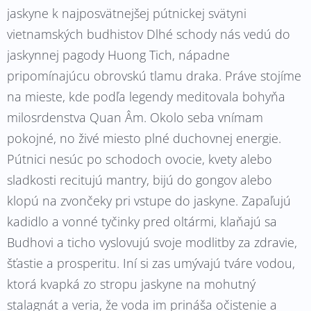
jaskyne k najposvätnejšej pútnickej svätyni
vietnamských budhistov Dlhé schody nás vedú do
jaskynnej pagody Huong Tich, nápadne
pripomínajúcu obrovskú tlamu draka. Práve stojíme
na mieste, kde podľa legendy meditovala bohyňa
milosrdenstva Quan Âm. Okolo seba vnímam
pokojné, no živé miesto plné duchovnej energie.
Pútnici nesúc po schodoch ovocie, kvety alebo
sladkosti recitujú mantry, bijú do gongov alebo
klopú na zvončeky pri vstupe do jaskyne. Zapaľujú
kadidlo a vonné tyčinky pred oltármi, klaňajú sa
Budhovi a ticho vyslovujú svoje modlitby za zdravie,
šťastie a prosperitu. Iní si zas umývajú tváre vodou,
ktorá kvapká zo stropu jaskyne na mohutný
stalagnát a veria, že voda im prináša očistenie a