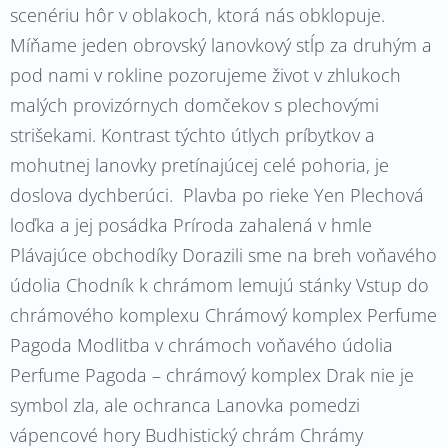
scenériu hôr v oblakoch, ktorá nás obklopuje.
Míňame jeden obrovský lanovkový stĺp za druhým a
pod nami v rokline pozorujeme život v zhlukoch
malých provizórnych domčekov s plechovými
strišekami. Kontrast týchto útlych príbytkov a
mohutnej lanovky pretínajúcej celé pohoria, je
doslova dychberúci. Plavba po rieke Yen Plechová
loďka a jej posádka Príroda zahalená v hmle
Plávajúce obchodíky Dorazili sme na breh voňavého
údolia Chodník k chrámom lemujú stánky Vstup do
chrámového komplexu Chrámový komplex Perfume
Pagoda Modlitba v chrámoch voňavého údolia
Perfume Pagoda – chrámový komplex Drak nie je
symbol zla, ale ochranca Lanovka pomedzi
vápencové hory Budhistický chrám Chrámy