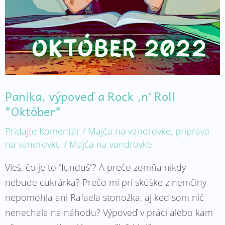
Roll
*Október*
Panika, výpoveď a Rock ‚n‘ Roll
*Október*
Pridajte Komentár
/
Majča na vandrovke
,
príprava
na vandrovku
/
Majča na vandrovke
Vieš, čo je to “funduš“? A prečo zomňa nikdy
nebude cukrárka? Prečo mi pri skúške z nemčiny
nepomohla ani Rafaela stonožka, aj keď som nič
nenechala na náhodu? Výpoveď v práci alebo kam