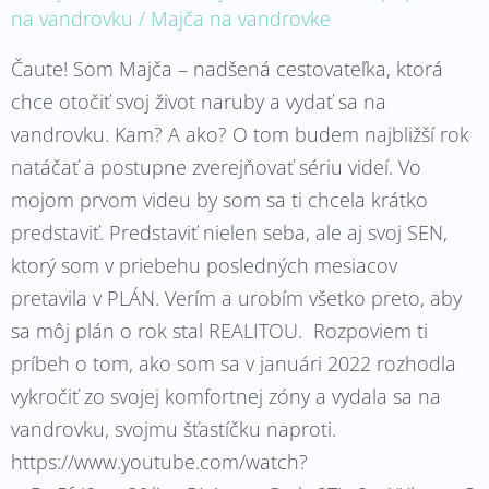
na vandrovku
/
Majča na vandrovke
Čaute! Som Majča – nadšená cestovateľka, ktorá
chce otočiť svoj život naruby a vydať sa na
vandrovku. Kam? A ako? O tom budem najbližší rok
natáčať a postupne zverejňovať sériu videí. Vo
mojom prvom videu by som sa ti chcela krátko
predstaviť. Predstaviť nielen seba, ale aj svoj SEN,
ktorý som v priebehu posledných mesiacov
pretavila v PLÁN. Verím a urobím všetko preto, aby
sa môj plán o rok stal REALITOU. Rozpoviem ti
príbeh o tom, ako som sa v januári 2022 rozhodla
vykročiť zo svojej komfortnej zóny a vydala sa na
vandrovku, svojmu šťastíčku naproti.
https://www.youtube.com/watch?