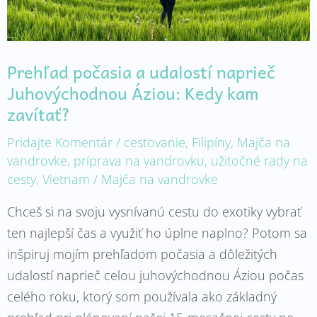
kam
zavítať?
Prehľad počasia a udalostí naprieč
Juhovýchodnou Áziou: Kedy kam
zavítať?
Pridajte Komentár
/
cestovanie
,
Filipíny
,
Majča na
vandrovke
,
príprava na vandrovku
,
užitočné rady na
cesty
,
Vietnam
/
Majča na vandrovke
Chceš si na svoju vysnívanú cestu do exotiky vybrať
ten najlepší čas a využiť ho úplne naplno? Potom sa
inšpiruj mojím prehľadom počasia a dôležitých
udalostí naprieč celou juhovýchodnou Áziou počas
celého roku, ktorý som používala ako základný