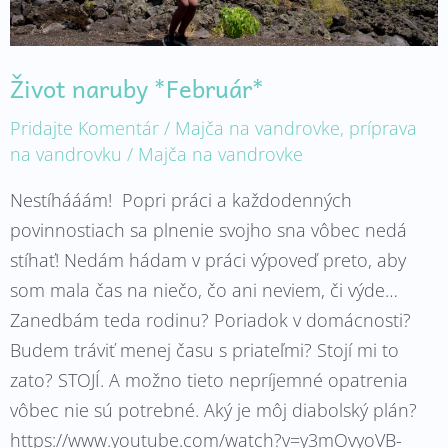
Život naruby *Február*
Pridajte Komentár
/
Majča na vandrovke
,
príprava
na vandrovku
/
Majča na vandrovke
Nestíhááám! Popri práci a každodenných
povinnostiach sa plnenie svojho sna vôbec nedá
stíhať! Nedám hádam v práci výpoveď preto, aby
som mala čas na niečo, čo ani neviem, či výde…
Zanedbám teda rodinu? Poriadok v domácnosti?
Budem tráviť menej času s priateľmi? Stojí mi to
zato? STOJÍ. A možno tieto nepríjemné opatrenia
vôbec nie sú potrebné. Aký je môj diabolský plán?
https://www.youtube.com/watch?v=y3mOvyoVB-