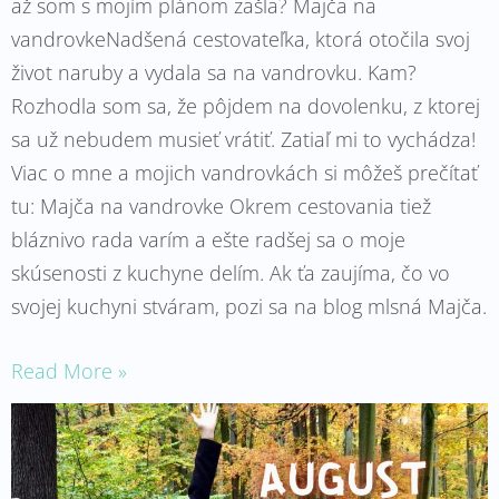
až som s mojím plánom zašla? Majča na
vandrovkeNadšená cestovateľka, ktorá otočila svoj
život naruby a vydala sa na vandrovku. Kam?
Rozhodla som sa, že pôjdem na dovolenku, z ktorej
sa už nebudem musieť vrátiť. Zatiaľ mi to vychádza!
Viac o mne a mojich vandrovkách si môžeš prečítať
tu: Majča na vandrovke Okrem cestovania tiež
bláznivo rada varím a ešte radšej sa o moje
skúsenosti z kuchyne delím. Ak ťa zaujíma, čo vo
svojej kuchyni stváram, pozi sa na blog mlsná Majča.
Read More »
Ako
chutí
voľnosť