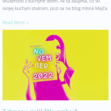
skúsenosti z kuchyne delím. Ak ťa zaujíma, čo vo
svojej kuchyni stváram, pozi sa na blog mlsná Majča.
Read More »
Takmer
v
cieli!
*November*
Takmer v cieli! *November*