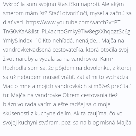
Vykročila som svojmu šťastíčku naproti. Ale akým
smerom mám ísť? Stačí otvoriť oči, myseľ a začnú sa
diať veci! https://www.youtube.com/watch?v=PT-
TnG0vKaA&list=PL4acrtoGmky9TIw8egXXhqqzzSc6g
YrNy&index=10 Kto nehľadá, nenájde… Majča na
vandrovkeNadšená cestovateľka, ktorá otočila svoj
život naruby a vydala sa na vandrovku. Kam?
Rozhodla som sa, že pôjdem na dovolenku, z ktorej
sa už nebudem musieť vrátiť. Zatiaľ mi to vychádza!
Viac o mne a mojich vandrovkách si môžeš prečítať
tu: Majča na vandrovke Okrem cestovania tiež
bláznivo rada varím a ešte radšej sa o moje
skúsenosti z kuchyne delím. Ak ťa zaujíma, čo vo
svojej kuchyni stváram, pozi sa na blog mlsná Majča.