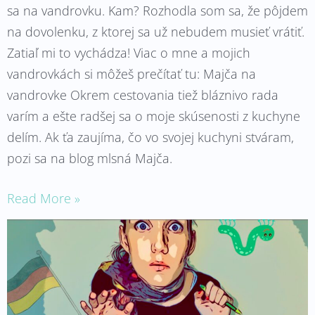
sa na vandrovku. Kam? Rozhodla som sa, že pôjdem
na dovolenku, z ktorej sa už nebudem musieť vrátiť.
Zatiaľ mi to vychádza! Viac o mne a mojich
vandrovkách si môžeš prečítať tu: Majča na
vandrovke Okrem cestovania tiež bláznivo rada
varím a ešte radšej sa o moje skúsenosti z kuchyne
delím. Ak ťa zaujíma, čo vo svojej kuchyni stváram,
pozi sa na blog mlsná Majča.
Read More »
Panika,
výpoveď
a
Rock
‚n‘