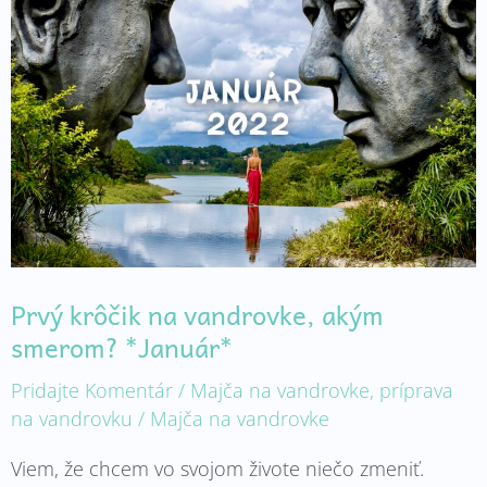
krôčik
na
vandrovke,
akým
smerom?
*Január*
Prvý krôčik na vandrovke, akým
smerom? *Január*
Pridajte Komentár
/
Majča na vandrovke
,
príprava
na vandrovku
/
Majča na vandrovke
Viem, že chcem vo svojom živote niečo zmeniť.