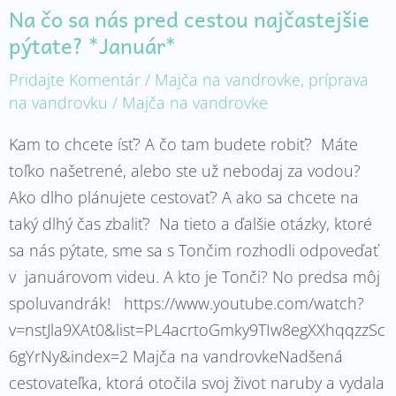
Na čo sa nás pred cestou najčastejšie
pýtate? *Január*
Pridajte Komentár
/
Majča na vandrovke
,
príprava
na vandrovku
/
Majča na vandrovke
Kam to chcete ísť? A čo tam budete robiť? Máte
toľko našetrené, alebo ste už nebodaj za vodou?
Ako dlho plánujete cestovať? A ako sa chcete na
taký dlhý čas zbaliť? Na tieto a ďalšie otázky, ktoré
sa nás pýtate, sme sa s Tončim rozhodli odpoveďať
v januárovom videu. A kto je Tonči? No predsa môj
spoluvandrák! https://www.youtube.com/watch?
v=nstJla9XAt0&list=PL4acrtoGmky9TIw8egXXhqqzzSc
6gYrNy&index=2 Majča na vandrovkeNadšená
cestovateľka, ktorá otočila svoj život naruby a vydala