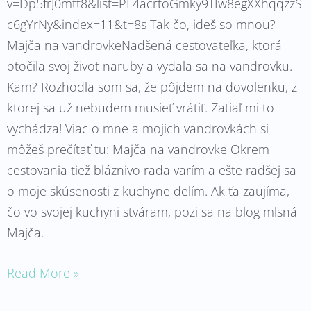
v=Dp5frJ0mtt8&list=PL4acrtoGmky9TIw8egXXhqqzzS
c6gYrNy&index=11&t=8s Tak čo, ideš so mnou?
Majča na vandrovkeNadšená cestovateľka, ktorá
otočila svoj život naruby a vydala sa na vandrovku.
Kam? Rozhodla som sa, že pôjdem na dovolenku, z
ktorej sa už nebudem musieť vrátiť. Zatiaľ mi to
vychádza! Viac o mne a mojich vandrovkách si
môžeš prečítať tu: Majča na vandrovke Okrem
cestovania tiež bláznivo rada varím a ešte radšej sa
o moje skúsenosti z kuchyne delím. Ak ťa zaujíma,
čo vo svojej kuchyni stváram, pozi sa na blog mlsná
Majča.
Read More »