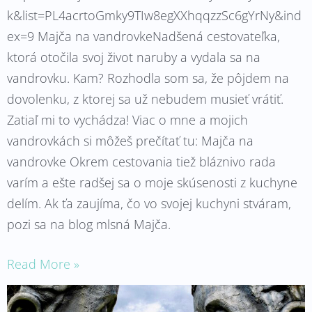
k&list=PL4acrtoGmky9TIw8egXXhqqzzSc6gYrNy&ind
ex=9 Majča na vandrovkeNadšená cestovateľka,
ktorá otočila svoj život naruby a vydala sa na
vandrovku. Kam? Rozhodla som sa, že pôjdem na
dovolenku, z ktorej sa už nebudem musieť vrátiť.
Zatiaľ mi to vychádza! Viac o mne a mojich
vandrovkách si môžeš prečítať tu: Majča na
vandrovke Okrem cestovania tiež bláznivo rada
varím a ešte radšej sa o moje skúsenosti z kuchyne
delím. Ak ťa zaujíma, čo vo svojej kuchyni stváram,
pozi sa na blog mlsná Majča.
Read More »
Prvý