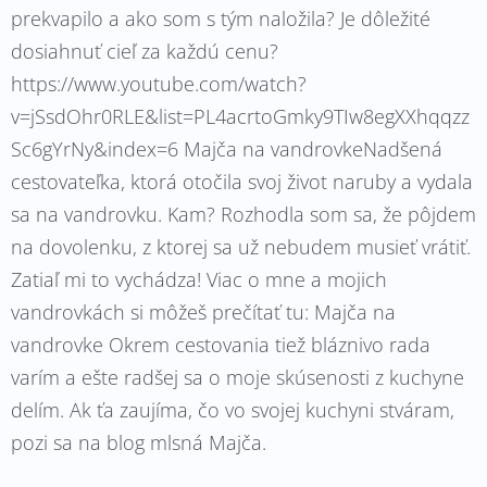
prekvapilo a ako som s tým naložila? Je dôležité
dosiahnuť cieľ za každú cenu?
https://www.youtube.com/watch?
v=jSsdOhr0RLE&list=PL4acrtoGmky9TIw8egXXhqqzz
Sc6gYrNy&index=6 Majča na vandrovkeNadšená
cestovateľka, ktorá otočila svoj život naruby a vydala
sa na vandrovku. Kam? Rozhodla som sa, že pôjdem
na dovolenku, z ktorej sa už nebudem musieť vrátiť.
Zatiaľ mi to vychádza! Viac o mne a mojich
vandrovkách si môžeš prečítať tu: Majča na
vandrovke Okrem cestovania tiež bláznivo rada
varím a ešte radšej sa o moje skúsenosti z kuchyne
delím. Ak ťa zaujíma, čo vo svojej kuchyni stváram,
pozi sa na blog mlsná Majča.