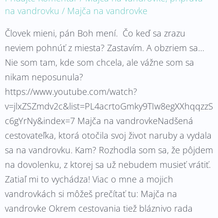
na vandrovku
/
Majča na vandrovke
Človek mieni, pán Boh mení. Čo keď sa zrazu
neviem pohnúť z miesta? Zastavím. A obzriem sa…
Nie som tam, kde som chcela, ale vážne som sa
nikam neposunula?
https://www.youtube.com/watch?
v=jlxZSZmdv2c&list=PL4acrtoGmky9TIw8egXXhqqzzS
c6gYrNy&index=7 Majča na vandrovkeNadšená
cestovateľka, ktorá otočila svoj život naruby a vydala
sa na vandrovku. Kam? Rozhodla som sa, že pôjdem
na dovolenku, z ktorej sa už nebudem musieť vrátiť.
Zatiaľ mi to vychádza! Viac o mne a mojich
vandrovkách si môžeš prečítať tu: Majča na
vandrovke Okrem cestovania tiež bláznivo rada