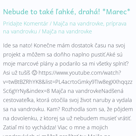
Nebude to také ľahké, drahá! *Marec*
Pridajte Komentár
/
Majča na vandrovke
,
príprava
na vandrovku
/
Majča na vandrovke
Ide sa nato! Konečne mám dostatok času na svoj
projekt a môžem sa doňho naplno pustiť.Aké sú
moje marcové plány a podarilo sa mi všetky splniť?
Asi už tušíš 🙂 https://www.youtube.com/watch?
v=twBtBZRhYK8&list=PL4acrtoGmky9TIw8egXXhqqzz
Sc6gYrNy&index=8 Majča na vandrovkeNadšená
cestovateľka, ktorá otočila svoj život naruby a vydala
sa na vandrovku. Kam? Rozhodla som sa, že pôjdem
na dovolenku, z ktorej sa už nebudem musieť vrátiť.
Zatiaľ mi to vychádza! Viac o mne a mojich