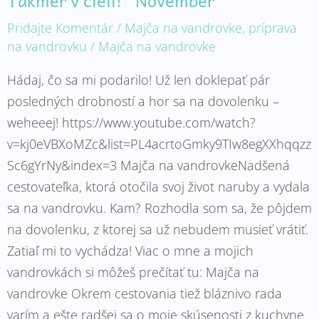
Pridajte Komentár
/
Majča na vandrovke
,
príprava
na vandrovku
/
Majča na vandrovke
Hádaj, čo sa mi podarilo! Už len doklepať pár
posledných drobností a hor sa na dovolenku –
weheeej! https://www.youtube.com/watch?
v=kj0eVBXoMZc&list=PL4acrtoGmky9TIw8egXXhqqzz
Sc6gYrNy&index=3 Majča na vandrovkeNadšená
cestovateľka, ktorá otočila svoj život naruby a vydala
sa na vandrovku. Kam? Rozhodla som sa, že pôjdem
na dovolenku, z ktorej sa už nebudem musieť vrátiť.
Zatiaľ mi to vychádza! Viac o mne a mojich
vandrovkách si môžeš prečítať tu: Majča na
vandrovke Okrem cestovania tiež bláznivo rada
varím a ešte radšej sa o moje skúsenosti z kuchyne