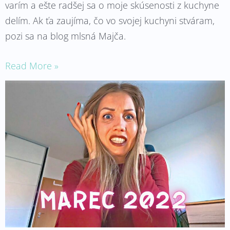
varím a ešte radšej sa o moje skúsenosti z kuchyne
delím. Ak ťa zaujíma, čo vo svojej kuchyni stváram,
pozi sa na blog mlsná Majča.
Read More »
Nebude
to
také
ľahké,
drahá!
*Marec*