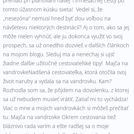
prehľad pri plánovaní našej 15-mesačnej cesty po
tomto úžasnom kúsku sveta! Vedel si, že
„nesezóna“ nemusí hneď byť zlou voľbou na
návšetevu niektorých destinácií? Aj o tom, ako sa jej
môže nielen vyhnúť, ale ju dokonca využiť vo svoj
prospech, sa už onedlho dozvieš v ďalších článkoch
na mojom blogu. Sleduj ma a nenechaj si ujsť
žiadne ďalšie užitočné cestovateľské tipy! Majča na
vandrovkeNadšená cestovateľka, ktorá otočila svoj
život naruby a vydala sa na vandrovku. Kam?
Rozhodla som sa, že pôjdem na dovolenku, z ktorej
sa už nebudem musieť vrátiť. Zatiaľ mi to vychádza!
Viac o mne a mojich vandrovkách si môžeš prečítať
tu: Majča na vandrovke Okrem cestovania tiež
bláznivo rada varím a ešte radšej sa o moje