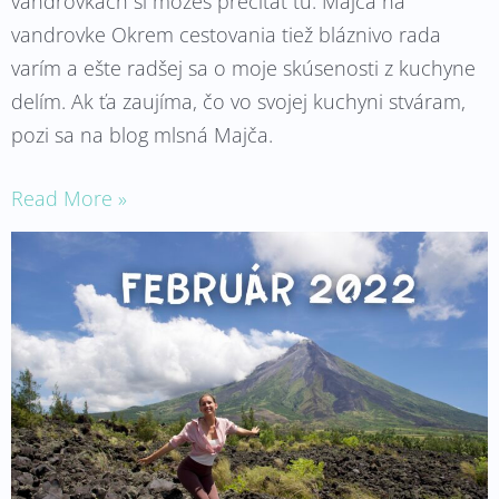
vandrovkách si môžeš prečítať tu: Majča na
vandrovke Okrem cestovania tiež bláznivo rada
varím a ešte radšej sa o moje skúsenosti z kuchyne
delím. Ak ťa zaujíma, čo vo svojej kuchyni stváram,
pozi sa na blog mlsná Majča.
Read More »
Život
naruby
*Február*