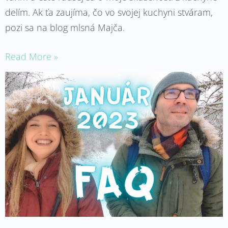
delím. Ak ťa zaujíma, čo vo svojej kuchyni stváram,
pozi sa na blog mlsná Majča.
Read More »
Na
čo
sa
nás
pred
cestou
najčastejšie
pýtate?
*Január*