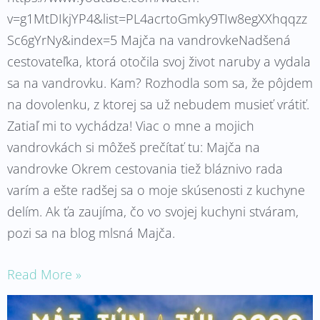
v=g1MtDIkjYP4&list=PL4acrtoGmky9TIw8egXXhqqzz
Sc6gYrNy&index=5 Majča na vandrovkeNadšená
cestovateľka, ktorá otočila svoj život naruby a vydala
sa na vandrovku. Kam? Rozhodla som sa, že pôjdem
na dovolenku, z ktorej sa už nebudem musieť vrátiť.
Zatiaľ mi to vychádza! Viac o mne a mojich
vandrovkách si môžeš prečítať tu: Majča na
vandrovke Okrem cestovania tiež bláznivo rada
varím a ešte radšej sa o moje skúsenosti z kuchyne
delím. Ak ťa zaujíma, čo vo svojej kuchyni stváram,
pozi sa na blog mlsná Majča.
Read More »
Leto: