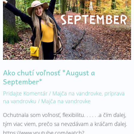
*August
a
September*
Ako chutí voľnosť *August a
September*
Pridajte Komentár
/
Majča na vandrovke
,
príprava
na vandrovku
/
Majča na vandrovke
Ochutnala som voľnosť, flexibilitu. . . . . .a čím ďalej,
tým viac viem, prečo sa nevzdávam a kráčam ďalej.
https://www.youtube.com/watch?