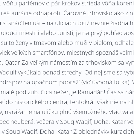
 Vôňu parfémov o pár krokov strieda vôňa korenia
 z reštaurácie odnaproti. Čarovné trhovisko ako z 
si snáď len uši – na uliciach totiž neznie žiadna
oidúci miestni alebo turisti, je na prvý pohľad abs
i sú to ženy v tmavom alebo muži v bielom, odhale
viek veľkých smartfónov. miestnych spoznáš veľm
, Qatar Za veľkým námestím za trhoviskom sa vyn
quif vykúkala ponad strechy. Od nej sme sa vybra
rapov na opačnom pobreží (viď úvodná fotka). V
 malé pod zub. Cica nežer, je Ramadán! Čas sa ná
 do historického centra, tentokrát však nie na hl
iv, narážame na uličku plnú všemožného vtáctva a k
bec neuberá. večera v Souq Waqif, Doha, Katar ve
i v Souq Waqif, Doha, Katar Z objednávky kuracie