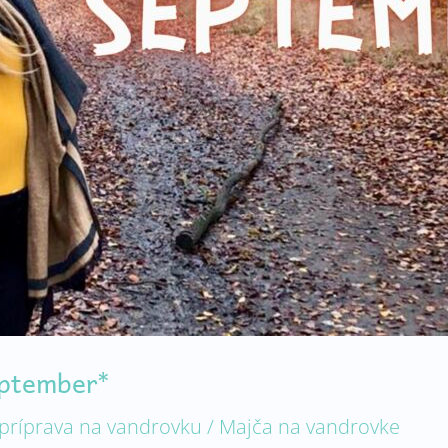
eptember*
príprava na vandrovku
/
Majča na vandrovke