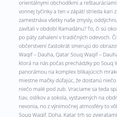
orientálnymi obchodíkmi a reštauráciami.
vonnej tyčinky a ten v zápätí strieda kari
zamestnáva všetky naše zmysly, oddýchnu 
zavítali v období Ramadánu? To, či sú okol
po päty zahalení v tradičných odevoch. Č
občerstvení častokrát smerujú do obrazo
Waqif – Dauha, Qatar Souq Waqif – Dauha
ktorá na nás počas prechádzky po Souq Wa
panorámou na komplex blikajúcich mrakod
miestne mačky dúfajúc, že dostanú niečo
niečo malé pod zub. Vraciame sa teda späť
tiav, oslíkov a sokola, vystavených na obd
nevonia, no z výnimočnej atmosféry to vô
Souq Waqif, Doha, Katar trh so zvieratam