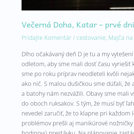
Večerná Doha, Katar – prvé dn
Pridajte Komentár
/
cestovanie
,
Majča na
Dlho očakávaný deň D je tu a my vytešen
odletom, aby sme mali dosť času vyriešiť 
sme po roku príprav neodleteli kvôli neja
ako nič. S malou dušičkou sme dúfali, že aj
a batohy nám nezvážili. Obavy sme mali vša
do oboch ruksakov. S tým, že musí byť ľah
nevedel zaručiť, že to klapne pri každom l
problémov prešli aj manikúrové nožničky 
hodinovú prestávku. Na plánovanie zastá