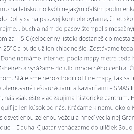
iamo na letisku, no kvôli nejakým ďalším podmien
 do Dohy sa na pasovej kontrole pýtame, či letisko
rejme… buchla nám do pasov štempel s mesačnými 
m za 1,5 € (celodenný lístok) dostaneš do mesta za
ch 25°C a bude už len chladnejšie. Zostávame ted
 V Dohe nemáme internet, podľa mapy metra teda 
Msheireb a vyrážame do ulíc moderného centra. Či
nom. Stále sme nerozchodili offline mapy, tak s
e olemované reštauráciami a kaviarňami – SMAS Int
m, nás však ešte viac zaujíma historické centrum.
aquif je len kúsok od nás. Kráčame k nemu okolo 
 osvetlenou zelenou vežou a hneď vedľa nej Gr
ue – Dauha, Quatar Vchádzame do uličiek Souq 