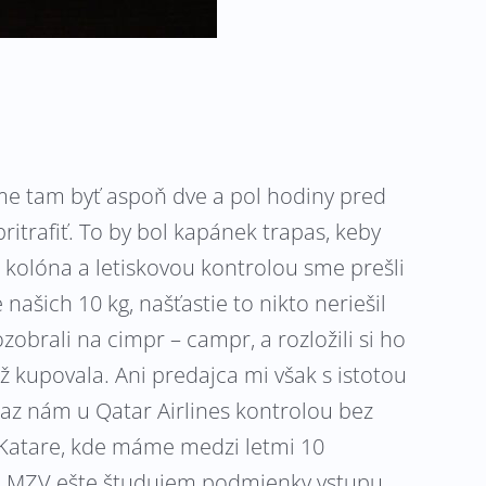
me tam byť aspoň dve a pol hodiny pred
itrafiť. To by bol kapánek trapas, keby
a kolóna a letiskovou kontrolou sme prešli
našich 10 kg, našťastie to nikto neriešil
zobrali na cimpr – campr, a rozložili si ho
ž kupovala. Ani predajca mi však s istotou
eraz nám u Qatar Airlines kontrolou bez
v Katare, kde máme medzi letmi 10
ach MZV ešte študujem podmienky vstupu