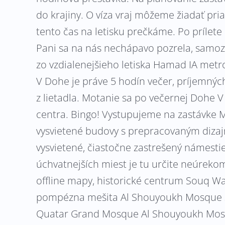
do krajiny. O víza vraj môžeme žiadať pr
tento čas na letisku prečkáme. Po prílete
Pani sa na nás nechápavo pozrela, samoz
zo vzdialenejšieho letiska Hamad IA metro
V Dohe je práve 5 hodín večer, príjemný
z lietadla. Motanie sa po večernej Dohe
centra. Bingo! Vystupujeme na zastávke 
vysvietené budovy s prepracovaným dizaj
vysvietené, čiastočne zastrešený námesti
úchvatnejších miest je tu určite neúreko
offline mapy, historické centrum Souq W
pompézna mešita Al Shouyoukh Mosque s
Quatar Grand Mosque Al Shouyoukh Mosq