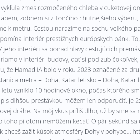
sa vykľula zmes rozmočeného chleba v cuketovej o
rabem, zobnem si z Tončiho chutnejšieho výberu, v
e k metru. Cestou narazíme na sochu veľkého pal
pripomína interiér prestížnych európskych bánk.
 V jeho interiéri sa ponad hlavy cestujúcich premá
iamo v interiéri budovy, dať si pod zub čokoľvek,
u, že Hamad IA bolo v roku 2023 označené za druhé
tanica metra – Doha, Katar letisko – Doha, Katar
letu vzniklo 10 hodinové okno, počas ktorého sm
tup s dlhšou prestávkou môžem len odporučiť. Je 
ej dráhe. Na môj vkus príliš dlho, už by sme sa 
do toho pilotom nemôžem kecať. O pár sekúnd sa
 Ak chceš zažiť kúsok atmosféry Dohy v pohybe… 