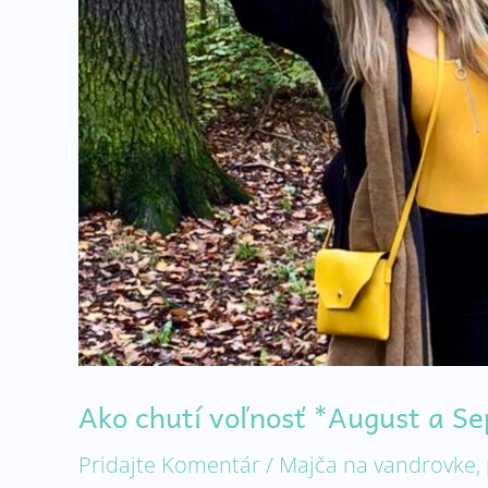
Ako chutí voľnosť *August a S
Pridajte Komentár
/
Majča na vandrovke
,