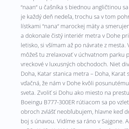
“naan“ u čašníka s biednou angličtinou 
je každý deň nedeľa, trochu sa v tom poh
lístkami “nana“ marockej mäty a smerujem
a dokonale čistý interiér metra v Dohe 
letisko, si všímam až po návrate z mesta.
môžeš tu zrelaxovať v úchvatnom parku pr
vreckové v luxusných obchodoch. Niet div
Doha, Katar stanica metra – Doha, Karat s
vďačná, že nám v Dohe kvôli posunutému 
sveta. Zvoliť si Dohu ako miesto na pres
Boeingu B777-300ER rútiacom sa po vzletov
obroch zvlášť neobľubujem, hlavne keď 
boj s únavou. Vidíme sa ráno v Sajgone.