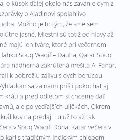
, o kúsok ďalej okolo nás zavanie dym z
rozprávky o Aladinovi spoľahlivo
 hudba. Možno je to tým, že sme sem
olútne jasné. Miestni sú totiž od hlavy až
né majú len tváre, ktoré pri večernom
i ľahko Souq Waqif – Dauha, Qatar Souq
ára nádherná zakrútená mešita Al Fanar,
li k pobrežiu zálivu s dych berúcou
ýhľadom sa za nami prišli pokochať aj
m kráti a pred odletom si chceme dať
avnú, ale po vedľajších uličkách. Okrem
rálikov na predaj. Tu už to až tak
čera v Souq Waqif, Doha, Katar večera v
ho kari s tradičným indickým chlebom