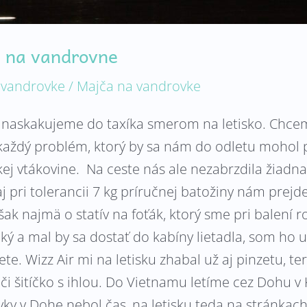
i na vandrovne
 vandrovke
/
Majča na vandrovke
í naskakujeme do taxíka smerom na letisko. Chce
každý problém, ktorý by sa nám do odletu mohol pr
kej vtákovine. Na ceste nás ale nezabrzdila žiadn
 pri tolerancii 7 kg príručnej batožiny nám prejde 
k najmä o statív na foťák, ktorý sme pri balení ro
ký a mal by sa dostať do kabíny lietadla, som ho u
ete. Wizz Air mi na letisku zhabal už aj pinzetu, t
či šitíčko s ihlou. Do Vietnamu letíme cez Dohu 
vky v Dohe nebol čas, na letisku teda na stránk