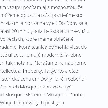
kam vstupu počítam aj s možnosťou, že
 môžeme opustiť a ísť si pozrieť mesto.
vízami a hor sa na výlet! Do Dohy sa aj
 asi 20 minút, bola by škoda to nevyužiť.
a vo veciach, ktoré máme oblečené
hádame, ktorá stanica by mohla viesť do
sté ulice tu lemujú moderné, farebne
a len tak motáme. Narážame na nádherne
ellectual Property. Takýchto a ešte
 Historické centrum Dohy Tonči rozbehol
Msheireb Mosque, napravo sa týči
and Mosque. Msheireb Mosque – Dauha,
Waquif, lemovaných pestrými