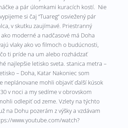
máčke a pár úlomkami kuracích kostí. Nie
ypijeme si čaj “Tuareg“ osviežený pár
ca, v skutku zaujímavé. Priestranný
 To, ako moderné a nadčasové má Doha
vajú vlaky ako vo filmoch o budúcnosti,
 čo ti príde na um alebo rozhádzať
 najlepšie letisko sveta. stanica metra –
 letisko – Doha, Katar Nakoniec som
e neplánovane mohli objaviť ďalší kúsok
2:30 v noci a my sedíme v obrovskom
mohli odlepiť od zeme. Vzlety na týchto
 už na Dohu pozerám z výšky a vzdávam
https://www.youtube.com/watch?