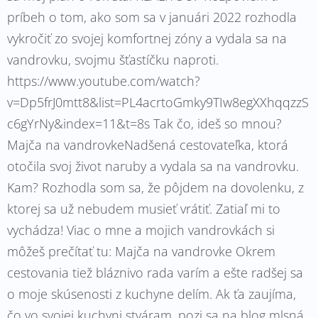
príbeh o tom, ako som sa v januári 2022 rozhodla
vykročiť zo svojej komfortnej zóny a vydala sa na
vandrovku, svojmu šťastíčku naproti.
https://www.youtube.com/watch?
v=Dp5frJ0mtt8&list=PL4acrtoGmky9TIw8egXXhqqzzS
c6gYrNy&index=11&t=8s Tak čo, ideš so mnou?
Majča na vandrovkeNadšená cestovateľka, ktorá
otočila svoj život naruby a vydala sa na vandrovku.
Kam? Rozhodla som sa, že pôjdem na dovolenku, z
ktorej sa už nebudem musieť vrátiť. Zatiaľ mi to
vychádza! Viac o mne a mojich vandrovkách si
môžeš prečítať tu: Majča na vandrovke Okrem
cestovania tiež bláznivo rada varím a ešte radšej sa
o moje skúsenosti z kuchyne delím. Ak ťa zaujíma,
čo vo svojej kuchyni stváram, pozi sa na blog mlsná