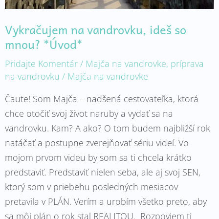
Vykračujem na vandrovku, ideš so
mnou? *Úvod*
Pridajte Komentár
/
Majča na vandrovke
,
príprava
na vandrovku
/
Majča na vandrovke
Čaute! Som Majča – nadšená cestovateľka, ktorá
chce otočiť svoj život naruby a vydať sa na
vandrovku. Kam? A ako? O tom budem najbližší rok
natáčať a postupne zverejňovať sériu videí. Vo
mojom prvom videu by som sa ti chcela krátko
predstaviť. Predstaviť nielen seba, ale aj svoj SEN,
ktorý som v priebehu posledných mesiacov
pretavila v PLÁN. Verím a urobím všetko preto, aby
sa môj plán o rok stal REALITOU. Rozpoviem ti